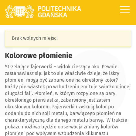
Ko
Wstęp
Brak wolnych miejsc!
Program
Kolorowe płomienie
Mapa
Kontakt
Strzelające fajerwerki – widok cieszący oko. Pewnie
zastanawiasz się: jak to się właściwie dzieje, że iskry
płomieni mogą być zabarwione na określony kolor?
Każdy pierwiastek po wzbudzeniu emituje światło o innej
długości fali. Płomień, w którym rozpylone są pary
określonego pierwiastka, zabarwiony jest zatem
określonym kolorem. Fajerwerki uzyskują kolor po
dodaniu do nich soli metalu, barwiącego płomień na
charakterystyczną dla danego metalu barwę. W trakcie
pokazu możliwa będzie obserwacja zmiany kolorów
płomieni pod wpływem wzbudzenia kilkunastu